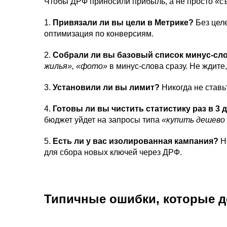
Чтобы ДРФ приносили прибыль, а не просто «съ
1.
Привязали ли вы цели в Метрике?
Без целе
оптимизация по конверсиям.
2.
Собрали ли вы базовый список минус-сл
жилья», «фото»
в минус-слова сразу. Не ждите,
3.
Установили ли вы лимит?
Никогда не ставь
4.
Готовы ли вы чистить статистику раз в 3 
бюджет уйдет на запросы типа
«купить дешево
5.
Есть ли у вас изолированная кампания?
Не
для сбора новых ключей через ДРФ.
Типичные ошибки, которые д