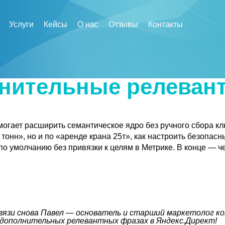
Услуги
Кейсы
О нас
Отзывы
Контакты
лнительные релеван
могает расширить семантическое ядро без ручного сбора клю
тонн», но и по «аренде крана 25т», как настроить безопасн
о умолчанию без привязки к целям в Метрике. В конце — че
связи снова Павел — основатель и старший маркетолог ком
 дополнительных релевантных фразах в Яндекс.Директ!