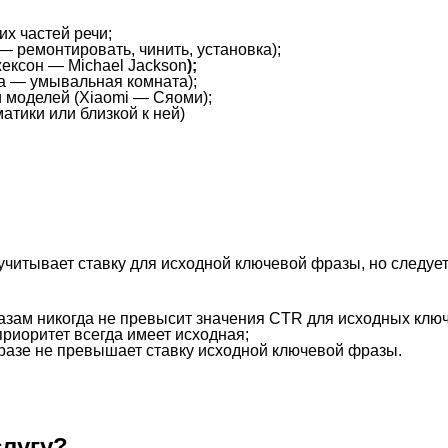
х частей речи;
 ремонтировать, чинить, установка);
жексон
—
Michael Jackson
);
а — умывальная комната);
 моделей (Xiaomi — Сяоми);
атики или близкой к ней)
учитывает ставку для исходной ключевой фразы, но следует
ам никогда не превысит значения CTR для исходных ключ
риоритет всегда имеет исходная;
разе не превышает ставку исходной ключевой фразы.
слугу?