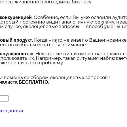
запросы жизненно необходимы бизнесу:
. Особенно, если Вы уже освоили ауд
 конкуренцией
 который постоянно видит аналогичную рекламу, не
ном случае, околоцелевые запросы — способ уменьши
. Когда никто не знает о Вашей новинке,
новый продукт
ентов и обратить на себя внимание.
. Некоторые ниши имеют настолько сл
популярностью
ользовать их. Например, такая ситуация наблюдается 
ожет решить его проблему.
и помощь со сбором околоцелевых запросов?
.
циалиста БЕСПЛАТНО
ых данных
.