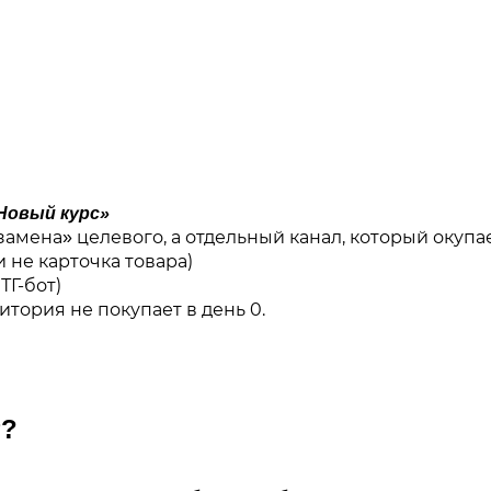
Новый курс»
амена» целевого, а отдельный канал, который окупа
 не карточка товара)
ТГ-бот)
тория не покупает в день 0.
т?