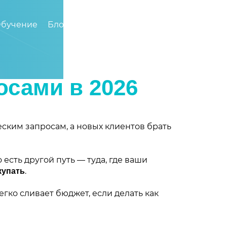
бучение
Блог
Видео
8 (800) 200-94-69
осами в 2026
еским запросам, а новых клиентов брать
есть другой путь — туда, где ваши
.
купать
легко сливает бюджет, если делать как