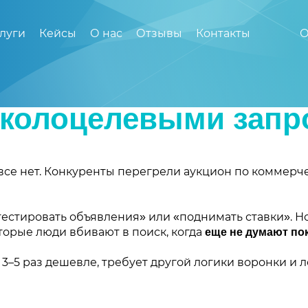
луги
Кейсы
О нас
Отзывы
Контакты
О
околоцелевыми запр
к все нет. Конкуренты перегрели аукцион по коммерч
стировать объявления» или «поднимать ставки». Но 
оторые люди вбивают в поиск, когда
еще не думают по
в 3–5 раз дешевле, требует другой логики воронки и 