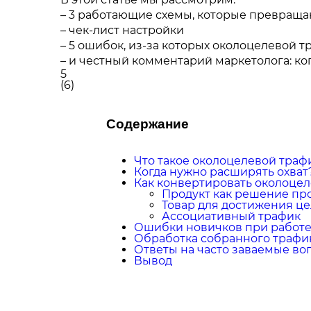
– 3 работающие схемы, которые превраща
– чек-лист настройки
– 5 ошибок, из-за которых околоцелевой 
– и честный комментарий маркетолога: ко
5
(
6
)
Содержание
Что такое околоцелевой траф
Когда нужно расширять охват
Как конвертировать околоце
Продукт как решение п
Товар для достижения ц
Ассоциативный трафик
Ошибки новичков при работе
Обработка собранного трафи
Ответы на часто заваемые во
Вывод