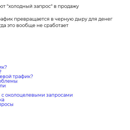
ют "холодный запрос" в продажу
трафик превращается в черную дыру для денег
гда это вообще не сработает
ик?
?
левой трафик?
роблемы
ели
 с околоцелевыми запросами
ка
просы