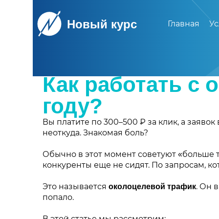
Новый курс
Главная
Ус
← Назад
Как работать с 
году?
Вы платите по 300–500 ₽ за клик, а заяво
неоткуда. Знакомая боль?
Обычно в этот момент советуют «больше те
конкуренты еще не сидят. По запросам, к
Это называется
. Он 
околоцелевой трафик
попало.
В этой статье мы рассмотрим: