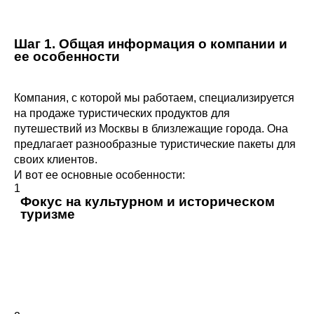
Шаг 1. Общая информация о компании и
ее особенности
Компания, с которой мы работаем, специализируется
на продаже туристических продуктов для
путешествий из Москвы в близлежащие города. Она
предлагает разнообразные туристические пакеты для
своих клиентов.
И вот ее основные особенности:
1
Фокус на культурном и историческом
туризме
Предлагаемые туры акцентированы на посещении
исторических памятников, культурного наследия и
уникальных достопримечательностей. Это позволяет
привлекать клиентов, интересующихся углубленным
изучением истории и культуры.