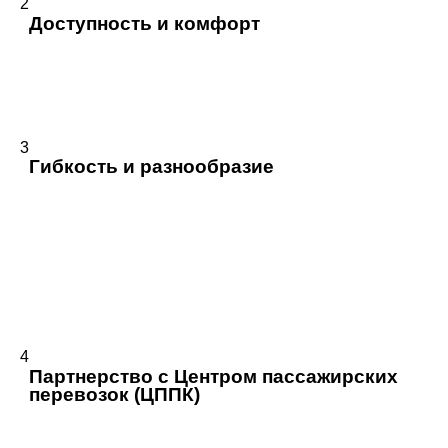
2
Доступность и комфорт
Все туры организованы с использованием
электричек, что обеспечивает максимально
комфортные условия для путешествия без
необходимости стоять в пробках.
3
Гибкость и разнообразие
В зависимости от потребностей клиентов, компания
предлагает различные маршруты и
продолжительность поездок, что позволяет каждому
путешественнику выбрать наиболее подходящий
вариант. Это можно охарактеризовать как
возможность адаптировать продукцию под запросы
клиентов.
4
Партнерство с Центром пассажирских
перевозок (ЦППК)
Благодаря этому партнерству, компания может