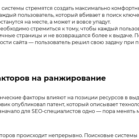
 системы стремятся создать максимально комфортны
 каждый пользователь, который вбивает в поиск ключ
танутся на месте, а может и вовсе упадут.
еобходимо стремиться к тому, чтобы каждый пользов
личные страницы и не возвращался более к выдаче. П
сти сайта — пользователь решил свою задачу при п
акторов на ранжирование
енческие факторы влияют на позиции ресурсов в выда
ковик опубликовал патент, который описывает техно
означало для SEO-специалистов одно — пора менять
кторов происходит непрерывно. Поисковые системы 