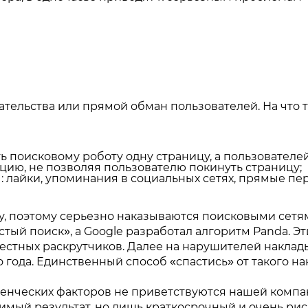
тельства или прямой обман пользователей. На что т
ь поисковому роботу одну страницу, а пользователе
ию, не позволяя пользователю покинуть страницу;
лайки, упоминания в социальных сетях, прямые пере
у, поэтому серьезно наказываются поисковыми сетям
тый поиск», а Google разработал алгоритм Panda. Э
стных раскрутчиков. Далее на нарушителей наклад
о года. Единственный способ «спастись» от такого н
нческих факторов не приветствуются нашей компани
римый результат, но лишь краткосрочный и очень р