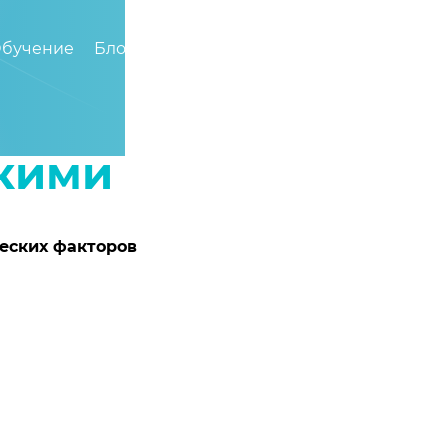
бучение
Блог
Видео
8 (800) 200-94-69
скими
ческих факторов