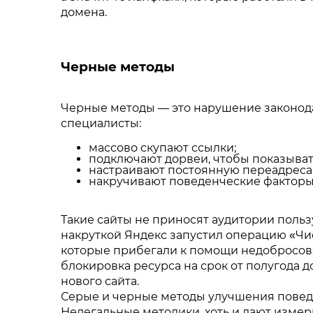
домена.
Черные методы
Черные методы — это нарушение законода
специалисты:
массово скупают ссылки;
подключают дорвеи, чтобы показыват
настраивают постоянную переадресац
накручивают поведенческие факторы: 
Такие сайты не приносят аудитории польз
накруткой Яндекс запустил операцию «Чис
которые прибегали к помощи недобросове
блокировка ресурса на срок от полугода д
нового сайта.
Серые и черные методы улучшения поведе
Нелегальные методики, хоть и дают изме