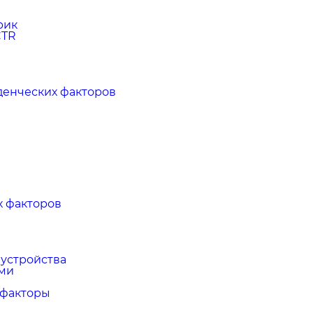
рик
CTR
денческих факторов
х факторов
в
 устройства
ями
 факторы